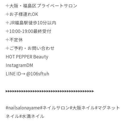
𓇬大阪・福島区プライベートサロン
𓇬お子様連れOK
𓇬JR福島駅徒歩10分以内
𓇬10:00-19:00最終受付
𓇬不定休
𓇬ご予約・お問い合わせ
HOT PEPPER Beauty
InstagramDM
LINE ID→ @106sftuh
▸▸▸▸▸▸▸▸▸▸▸▸▸▸▸▸▸▸▸▸▸▸▸▸▸▸▸▸▸▸▸▸▸▸▸▸▸▸▸
#nailsalonayame#ネイルサロン#大阪ネイル#マグネット
ネイル#水滴ネイル