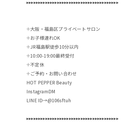
▸▸▸▸▸▸▸▸▸▸▸▸▸▸▸▸▸▸▸▸▸▸▸▸▸▸▸▸▸▸▸▸▸▸▸▸▸▸▸
𓇬大阪・福島区プライベートサロン
𓇬お子様連れOK
𓇬JR福島駅徒歩10分以内
𓇬10:00-19:00最終受付
𓇬不定休
𓇬ご予約・お問い合わせ
HOT PEPPER Beauty
InstagramDM
LINE ID→@106sftuh
▸▸▸▸▸▸▸▸▸▸▸▸▸▸▸▸▸▸▸▸▸▸▸▸▸▸▸▸▸▸▸▸▸▸▸▸▸▸▸