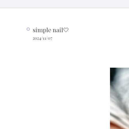
simple nail🤍
2024/11/07